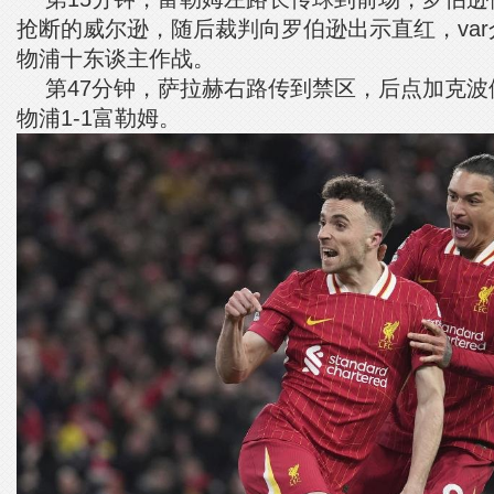
抢断的威尔逊，随后裁判向罗伯逊出示直红，va
物浦十东谈主作战。
第47分钟，萨拉赫右路传到禁区，后点加克波
物浦1-1富勒姆。