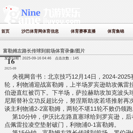
首页
沙巴体育网体育信息
体育赛事直播
体育集锦
富勒姆左路长传球到前场体育录像/图片
16
发布日期：2025-09-16 04:46 点击次数：145
2025-09
央视网音书：北京技巧12月14日，2024-202
轮，利物浦迎战富勒姆，上半场罗宾逊助攻佩雷
伯逊直红被罚下。下半场，萨拉赫助攻加克波头
尼斯替补立功反超比分，努涅斯助攻若塔推射再
谈主利物浦2-2富勒姆，两轮不堪11轮不败仍领跑
第10分钟，伊沃比左路直塞球给到罗宾逊，后
点佩雷拉凌空垫射破门，利物浦0-1富勒姆。
第15分钟，富勒姆左路长传球到前场，罗伯逊