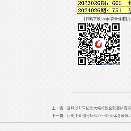
[扫码下载app体育录像/图片
上一篇：
曼城以1.52亿欧大幅领跑全联赛体育录
下一篇：
历史上直选号码677开出8次体育录像/