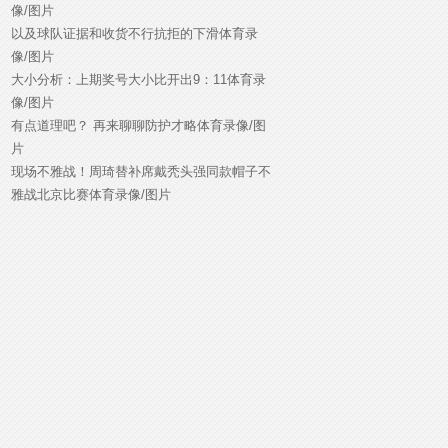
像/图片
以及球队证据和收货不行抗拒的下滑体育录
像/图片
大小分析：上期奖号大小比开出9：11体育录
像/图片
有点道理吧？ 再来聊聊防护才略体育录像/图
片
现场不雅战！周琦替补席戴秃头强同款帽子不
雅战北京比赛体育录像/图片