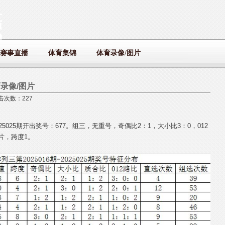
赛事直播
体育集锦
体育录像/图片
录像/图片
点击次数：227
25期开出奖号：677。组三，无重号，奇偶比2：1，大小比3：0，012
图片，跨度1。