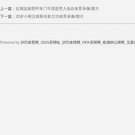
上一篇：
近期这家西甲朱门可谓是堕入低谷体育录像/图片
下一篇：
20岁小将汉努斯传射立功体育录像/图片
Powered by
沙巴体育网_2025买球站_沙巴体球网_FIFA买球网_欧洲杯让球网_五