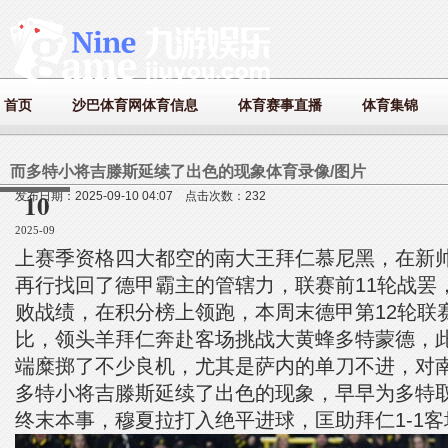
首页
沙巴体育网体育信息
体育赛事直播
体育集锦
而多特小将吉滕斯延续了出色的现象体育录像/图片
10
发布日期：2025-09-10 04:07 点击次数：232
2025-09
上赛季资格四大都空的南大王拜仁慕尼黑，在新
再行找回了德甲霸主的管辖力，联赛前11轮战罢
败战绩，在积分榜上领跑，本周末德甲第12轮联
比，领头羊拜仁奔赴客场挑战大黄蜂多特蒙德，
端糜掷了不少良机，尤其是萨内的单刀不进，对
多特小将吉滕斯延续了出色的现象，早早为多特
终末本事，穆夏拉打入绝平进球，匡助拜仁1-1