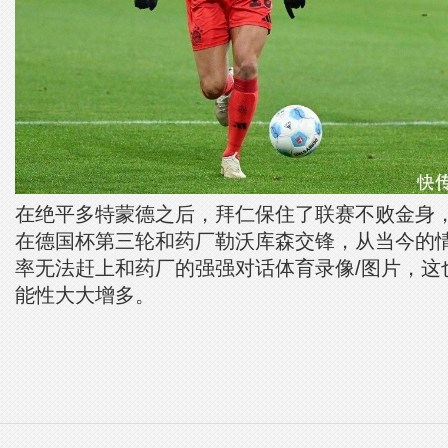
在绝平多特蒙德之后，拜仁保住了联赛不败金身
在德国杯第三轮和药厂勒沃库森交锋，从当今的
率无法赶上和药厂的强强对话体育录像/图片，这
能性大大增多。