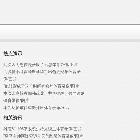
热点资讯
此次因为恩佐是获取了讯息体育录像/图片
而多特小将吉滕斯延续了出色的现象体育录
像/图片
“他转形成了这个时间的哈登体育录像/图片
本次比赛旨在加强疏导、共享提醒、共同逾越
体育录像/图片
本期防护该位重迭开出体育录像/图片
相关资讯
雄鹿81-108不敌凯尔特东谈主体育录像/图片
”皇马主帅阿隆索诉苦天气酷暑体育录像/图片