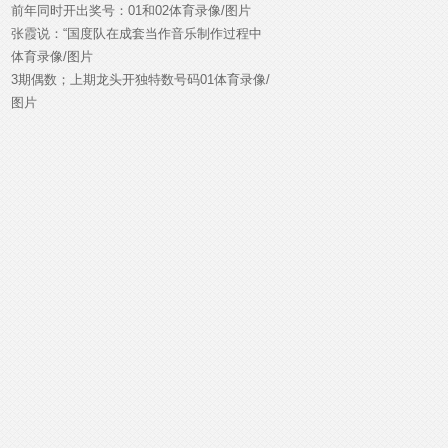
前年同时开出奖号：01和02体育录像/图片
张霞说：“国度队在成套当作音乐制作过程中
体育录像/图片
3期偶数；上期龙头开独特数号码01体育录像/
图片