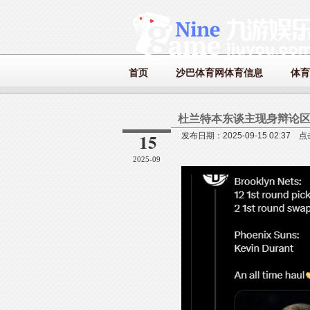
首页
沙巴体育网体育信息
体育
杜兰特本东谈主现身辩论区
15
发布日期：2025-09-15 02:37 
2025-09