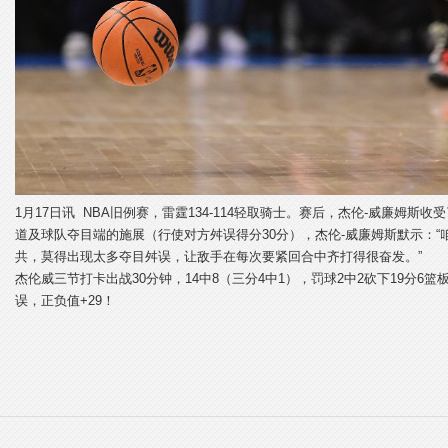
1月17日讯 NBA旧例赛，雷霆134-114轻取骑士。赛后，杰伦-威廉姆斯收
道及球队夺目端的施展（行使对方舛误得分30分），杰伦-威廉姆斯默示：
共，莫得出现太多夺目舛误，让敌手在每次要紧回合中齐打得很奋发。”
杰伦威三节打卡出战30分钟，14中8（三分4中1），罚球2中2砍下19分6篮
误，正负值+29！