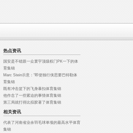
热点资讯
国安是不错跟一众寰宇顶级权门PK一下的体
育集锦
Marc Stein示意：“即使独行侠思要巴特勒体
育集锦
既有冲击篮下的飞身暴扣体育集锦
他作念了一些紧迫的事情体育集锦
第三局就打得比拟胶著了体育集锦
相关资讯
代表了河南省业余羽毛球单项的最高水平体育
集锦