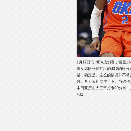
1月17日讯 NBA成例赛，雷霆
道及球队开局打出的30-2的得
错，确定是。这么的情况并不常
好。各人长期专注当下。当你作
本日亚历山大三节打卡29分钟，投
+32！