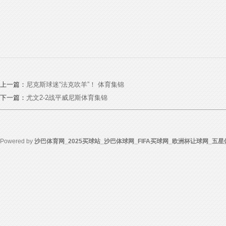
上一篇：
尼克斯球迷“法克吹羊”！ 体育集锦
下一篇：
尤文2-2战平威尼斯体育集锦
Powered by
沙巴体育网_2025买球站_沙巴体球网_FIFA买球网_欧洲杯让球网_五