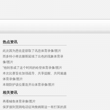
热点资讯
此次因为恩佐是获取了讯息体育录像/图片
而多特小将吉滕斯延续了出色的现象体育录
像/图片
“他转形成了这个时间的哈登体育录像/图片
本次比赛旨在加强疏导、共享提醒、共同逾越
体育录像/图片
本期防护该位重迭开出体育录像/图片
相关资讯
再看鳗鱼体育录像/图片
保罗接到宽阔电话征询詹姆斯这一有打算的原