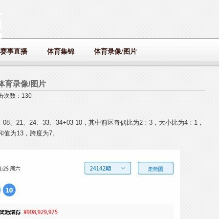
赛事直播
体育集锦
体育录像/图片
体育录像/图片
点击次数：130
8、21、24、33、34+03 10，其中前区奇偶比为2：3，大小比为4：1，
和值为13，跨度为7。