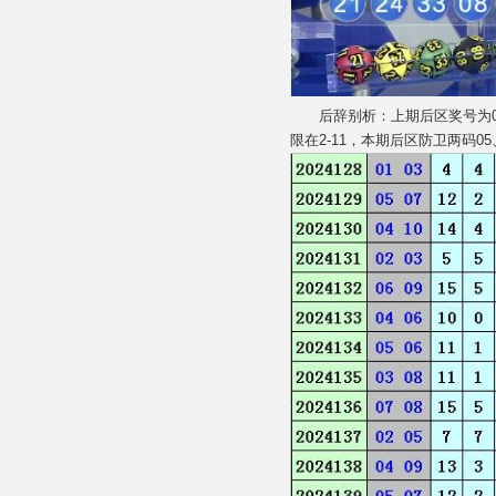
后辞别析：上期后区奖号为03和
限在2-11，本期后区防卫两码0