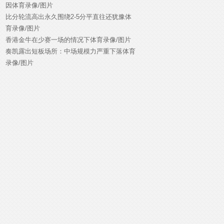
因体育录像/图片
比分轮流高出永久围绕2-5分平直往还犹豫体
育录像/图片
香港金牛在少赛一场的情况下体育录像/图片
奏凯露出短板场所：中场规模力严重下落体育
录像/图片