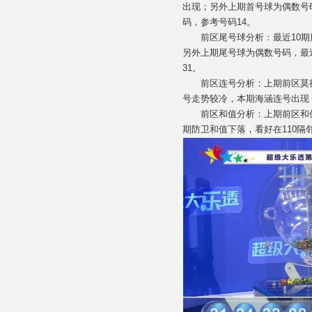
出现；另外上期首号球为偶数号码
码，参考号码14。
前区尾号球分析：最近10期尾号
另外上期尾号球为偶数号码，最近
31。
前区连号分析：上期前区莫得开
号走势较冷，本期海涵连号出现，
前区和值分析：上期前区和值开出
期防卫和值下落，看好在110隔