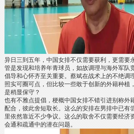
异日三到五年，中国女排不仅需要获利，更需要
管是发现和培养年青球员，如故调理与海外军队
倡导和心怀齐至关重要。蔡斌在战术上的不绝调
照实可圈可点，但比较一些敢于创新的外籍种植
是稍显保守？
也有不雅点提倡，梗概中国女排不错引进别称外
配合，彼此舍短取长。这么的安排在男排中已有
里依然靠近不少争议。这么的取舍不仅需要经济
会通和疏通中的潜在问题。