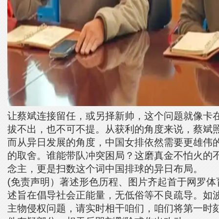
让蔡斌连接留任，或另择新帅，这个问题就像卡
拔不出，也不可不提。从获利的角度来说，蔡斌
而从异日发展的角度，中国女排依然需要更雄伟
的取舍。谁能带队冲突困局？这磨真金不怕火的
念主，更是扫数这个词中国排球的异日布局。
(免责声明）著述形色历程、图片齐起首于网罗体
述旨在倡导社会正能量，无低俗等不良疏导。如
主物侵权问题，请实时相干咱们，咱们将第一时