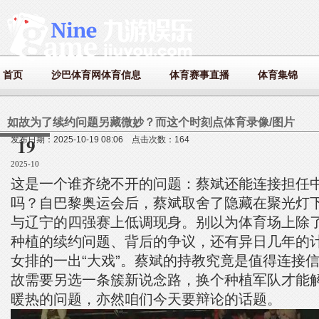
首页
沙巴体育网体育信息
体育赛事直播
体育集锦
如故为了续约问题另藏微妙？而这个时刻点体育录像/图片
19
发布日期：2025-10-19 08:06 点击次数：164
2025-10
这是一个谁齐绕不开的问题：蔡斌还能连接担任
吗？自巴黎奥运会后，蔡斌取舍了隐藏在聚光灯
与辽宁的四强赛上低调现身。别以为体育场上除
种植的续约问题、背后的争议，还有异日几年的
女排的一出“大戏”。蔡斌的持教究竟是值得连接信
故需要另选一条簇新说念路，换个种植军队才能
暖热的问题，亦然咱们今天要辩论的话题。