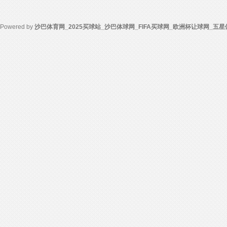
Powered by
沙巴体育网_2025买球站_沙巴体球网_FIFA买球网_欧洲杯让球网_五