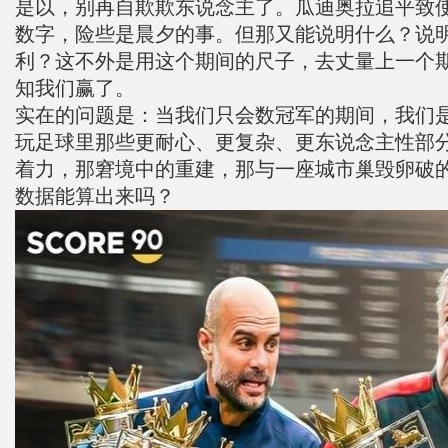
是以，别再自欺欺东说念主了。瓜迪奥拉追平致
数字，险些是晨夕的事。但那又能说明什么？说明E
利？这不外是用这个期间的尺子，去丈量上一个
知我们赢了。
实在的问题是：当我们只会数冠军的期间，我们
玩足球里那些更耐心、更复杂、更东说念主性部
着力，那窘境中的重建，那与一座城市巢毁卵破
数据能算出来吗？