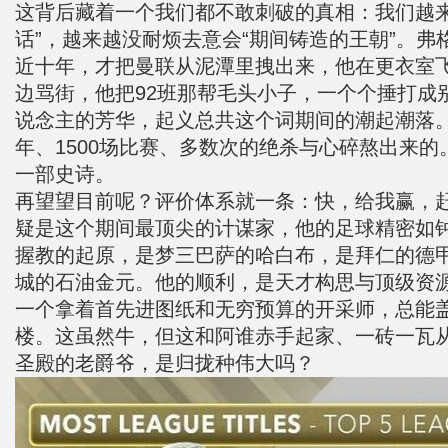
这背后藏着一个我们都不敢刺破的真相：我们越来
话”，越来越没耐烦去意会“期间铸造的王朝”。弗
近十年，才把曼联从泥潭里拽出来，他在更衣室
边骂街，他把92班那帮毛头小子，一个个捶打成
说念主的芳华，起义总共这个词期间的潮起潮落。
年、1500场比赛、多数次的绝杀与心碎熬出来
一部史诗。
再望望目前呢？评价体系就一条：快，给我赢，
疑是这个期间最顶尖的计谋家，他的足球精密如
握教的起原，是梦三巴萨的哈白布，是拜仁的德
城的石油金元。他的顺利，是天才构思与顶级资
一个拿着首先进图纸和无穷预算的开采师，总能
楼。这虽然牛，但这和阿谁赤手起家、一砖一瓦
圣殿的老爵爷，是归拢种伟大吗？