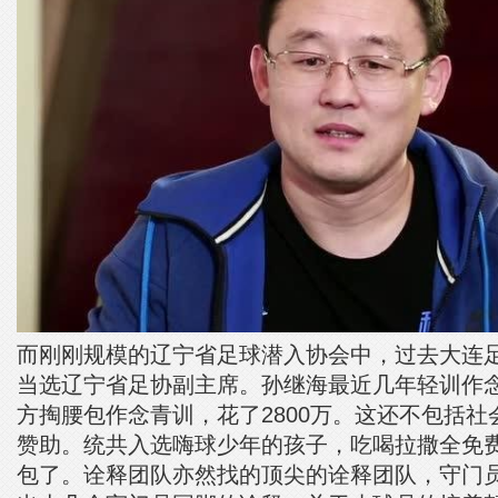
而刚刚规模的辽宁省足球潜入协会中，过去大连
当选辽宁省足协副主席。孙继海最近几年轻训作
方掏腰包作念青训，花了2800万。这还不包括
赞助。统共入选嗨球少年的孩子，吃喝拉撒全免
包了。诠释团队亦然找的顶尖的诠释团队，守门