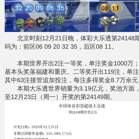
北京时刻12月21日晚，体彩大乐透第24148
码为：前区06 09 20 32 35，后区08 11。
本期世界开出2注一等奖，单注奖金1000万；
基本头奖落福建和重庆。二等奖开出119注，单注奖
其中63注接管追加投注，每注多得奖金8.7万余元
本期大乐透世界销量为3.19亿元，奖池方面，1
至12月23日（周一）开奖的第24149期。