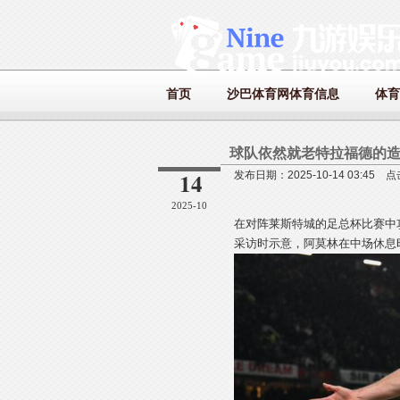
首页
沙巴体育网体育信息
体育
球队依然就老特拉福德的
14
发布日期：2025-10-14 03:45 
2025-10
在对阵莱斯特城的足总杯比赛中攻
采访时示意，阿莫林在中场休息