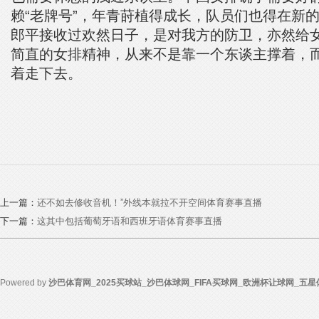
赖“老牌号”，年青莳植得成长，队员们也得在新
郎平接收过欢然日子，是对我方的防卫，亦然给
简直的女排精神，从来不是靠一个东谈主撑着，
着走下去。
上一篇：
还不如去修收音机！”外线本就拉不开空间体育赛事直播
下一篇：
这其中包括葡萄牙语和西班牙语体育赛事直播
Powered by
沙巴体育网_2025买球站_沙巴体球网_FIFA买球网_欧洲杯让球网_五