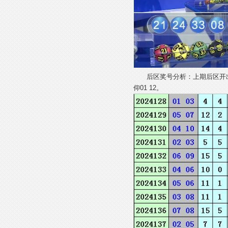
后区奖号分析：上期后区开出奖
仰01 12。