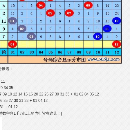
号推选：
 11
 34 35
2 14 15 16 20 22 25 27 30 31 33 + 01 02 04 05 12
27 30 31 33 + 01 04 12
 + 01 12
过数字彩1千万以上的内行皆在这儿！]