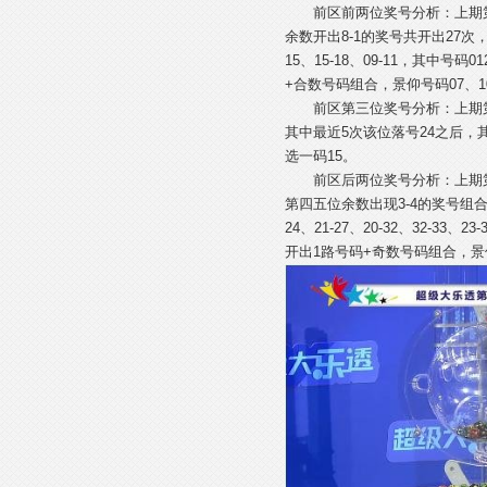
前区前两位奖号分析：上期第一
余数开出8-1的奖号共开出27次，
15、15-18、09-11，其中
+合数号码组合，景仰号码07、1
前区第三位奖号分析：上期第三
其中最近5次该位落号24之后，其下
选一码15。
前区后两位奖号分析：上期第四
第四五位余数出现3-4的奖号组
24、21-27、20-32、32-
开出1路号码+奇数号码组合，景