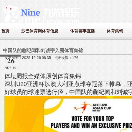
首页
沙巴体育网体育信息
体育赛事直播
体育集锦
中国队的蒯纪闻和刘诚宇入围体育集锦
26
发布日期：2025-10-26 08:35 点击次数：176
2025-10
体坛周报全媒体原创体育集锦
深圳U20亚洲杯以澳大利亚点球夺冠落下帷幕，
好球员的球迷票选行径，中国队的蒯纪闻和刘诚