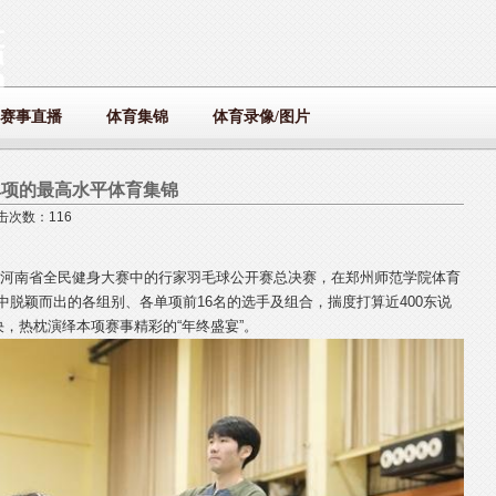
赛事直播
体育集锦
体育录像/图片
单项的最高水平体育集锦
点击次数：116
24年河南省全民健身大赛中的行家羽毛球公开赛总决赛，在郑州师范学院体育
脱颖而出的各组别、各单项前16名的选手及组合，揣度打算近400东说
决，热枕演绎本项赛事精彩的“年终盛宴”。