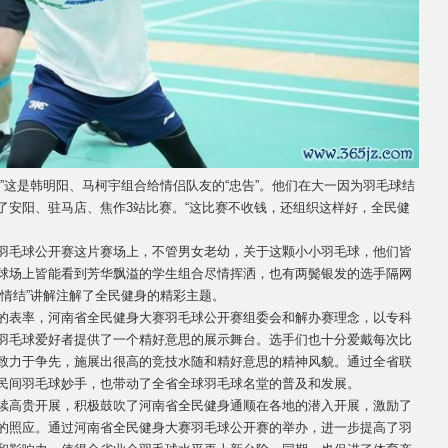
”这是韩明阳、马柯宇组合给情侣队友的“忠告”。他们在大一因为羽毛球结
了安阳、驻马店、焦作3站比赛。“这比赛不收钱，还组织这样好，全民健
羽毛球公开赛这片赛场上，不管男女老幼，关于这颗小小羽毛球，他们皆
球场上皆能看到芳华飘溢的学生组合尽情挥洒，也有两鬓银发的选手隔网
球情结”讲解注解了全民健身的精彩主题。
的表率，河南省全民健身大赛羽毛球公开赛组委会和解办赛理念，以专科
羽毛球爱好者提供了一个精好意思的展示舞台。选手们也十分爱戴每次比
致力于争先，施展出很高的竞技水随和精好意思的精神风貌。通过全省联
民间羽毛球妙手，也带动了全省全球羽毛球名堂的普及和发展。
续高贵开展，积极鼓吹了河南省全民健身通顺在各地的潜入开展，激励了
的照应。通过河南省全民健身大赛羽毛球公开赛的举办，进一步提高了羽