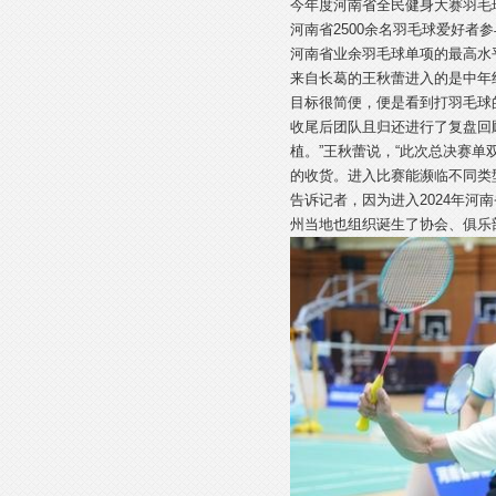
今年度河南省全民健身大赛羽毛
河南省2500余名羽毛球爱好者
河南省业余羽毛球单项的最高水
来自长葛的王秋蕾进入的是中年组
目标很简便，便是看到打羽毛球
收尾后团队且归还进行了复盘回
植。”王秋蕾说，“此次总决赛
的收货。进入比赛能濒临不同类
告诉记者，因为进入2024年
州当地也组织诞生了协会、俱乐