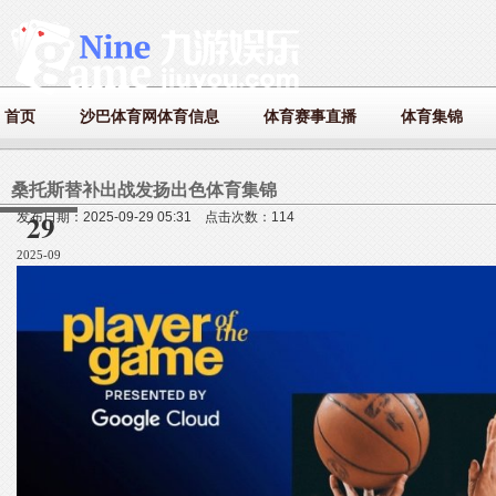
首页
沙巴体育网体育信息
体育赛事直播
体育集锦
桑托斯替补出战发扬出色体育集锦
29
发布日期：2025-09-29 05:31 点击次数：114
2025-09