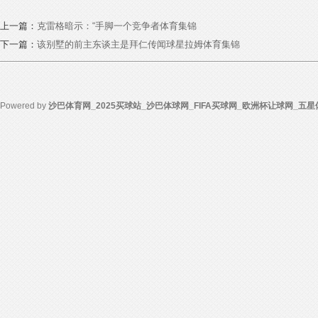
上一篇：
克雷格暗示：“手脚一个竞争者体育集锦
下一篇：
该别墅的前主东谈主是拜仁传闻球星拉姆体育集锦
Powered by
沙巴体育网_2025买球站_沙巴体球网_FIFA买球网_欧洲杯让球网_五