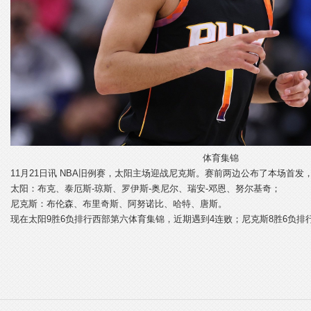
体育集锦
11月21日讯 NBA旧例赛，太阳主场迎战尼克斯。赛前两边公布了本场首发
太阳：布克、泰厄斯-琼斯、罗伊斯-奥尼尔、瑞安-邓恩、努尔基奇；
尼克斯：布伦森、布里奇斯、阿努诺比、哈特、唐斯。
现在太阳9胜6负排行西部第六体育集锦，近期遇到4连败；尼克斯8胜6负排