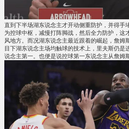
直到下半场湖东说念主才开动侧重防护，并得手
为控球中枢，减慢打阵脚战，然后全力防护，这
风地方。而况湖东说念主最近跟着的崛起，詹姆
目下湖东说念主场均触球的技术上，里夫斯仍是
说念主第一。也便是说控球第一东说念主从詹姆