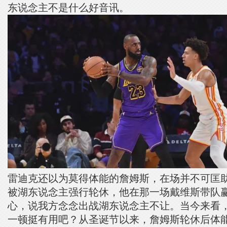
东说念主不是什么好音讯。
雷迪克还以为莫得体能的詹姆斯，在场并不可匡
被湖东说念主强行轮休，他在那一场戴维斯带队
心，说我方念念出战湖东说念主不让。当今来看
一顿挺有用吧？从圣诞节以来，詹姆斯轮休后体