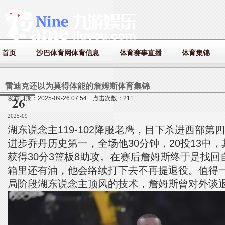
首页
沙巴体育网体育信息
体育赛事直播
体育集锦
雷迪克还以为莫得体能的詹姆斯体育集锦
26
发布日期：2025-09-26 07:54 点击次数：211
2025-09
湖东说念主119-102降服老鹰，目下杀进西部第
进步乔丹历史第一，全场他30分钟，20投13中，
获得30分3篮板8助攻。在赛后詹姆斯终于是找
箱里还有油，他会络续打下去不再提退役。值得
局阶段湖东说念主顶风的技术，詹姆斯曾对外谈