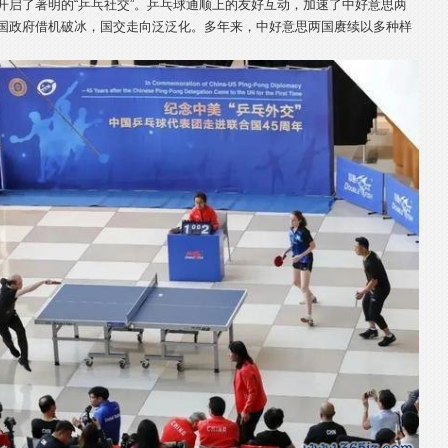
开启了著明的“乒乓社交”。乒乓球通顺上的友好互动，加速了中好意思两
国政府借机破冰，国交走向泛泛化。多年来，中好意思两国赓续以多种样