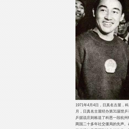
1971年4月4日，日真名古屋
月，日真名古屋经办第31届世
乒据说庄则栋送了科恩一段杭州
两国二十多年社交僵局的先声。