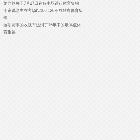
第六轮将于7月17日在各主场进行体育集锦
湖东说念主在客场以106-126不敌雄鹿体育集
锦
这项赛事的收视率达到了15年来的最高点体
育集锦