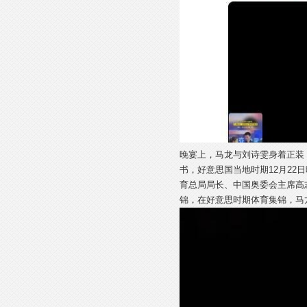
晚宴上，马龙与刘诗雯身着正装
书，好意思国当地时期12月22
育总局局长、中国奥委会主席高
锦，在好意思时期体育集锦，马