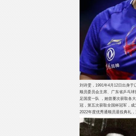
刘诗雯，1991年4月12日出
顺员委员会主席、广东省乒乓球协
足国度一队 ，她曾屡次获取各大
冠，第五次获取全国杯冠军，成为
2022年度优秀通顺员退役典礼