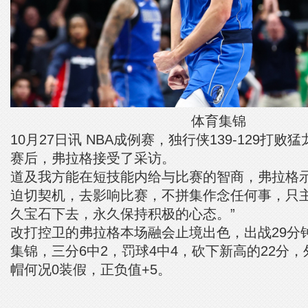
体育集锦
10月27日讯 NBA成例赛，独行侠139-129打
赛后，弗拉格接受了采访。
道及我方能在短技能内给与比赛的智商，弗拉格示
迫切契机，去影响比赛，不拼集作念任何事，只
久宝石下去，永久保持积极的心态。”
改打控卫的弗拉格本场融会止境出色，出战29分钟
集锦，三分6中2，罚球4中4，砍下新高的22分，
帽何况0装假，正负值+5。