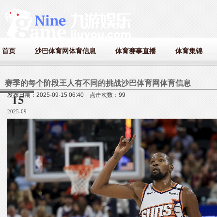
首页
沙巴体育网体育信息
体育赛事直播
体育集锦
赛季的每个阶段王人有不同的挑战沙巴体育网体育信息
15
发布日期：2025-09-15 06:40 点击次数：99
2025-09