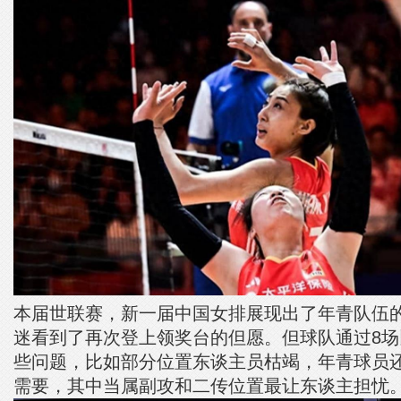
本届世联赛，新一届中国女排展现出了年青队伍
迷看到了再次登上领奖台的但愿。但球队通过8
些问题，比如部分位置东谈主员枯竭，年青球员
需要，其中当属副攻和二传位置最让东谈主担忧