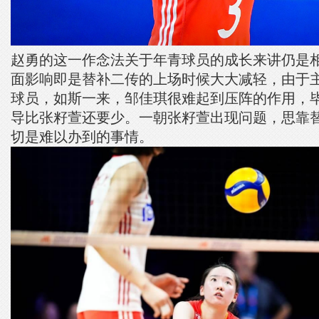
赵勇的这一作念法关于年青球员的成长来讲仍是
面影响即是替补二传的上场时候大大减轻，由于
球员，如斯一来，邹佳琪很难起到压阵的作用，
导比张籽萱还要少。一朝张籽萱出现问题，思靠
切是难以办到的事情。