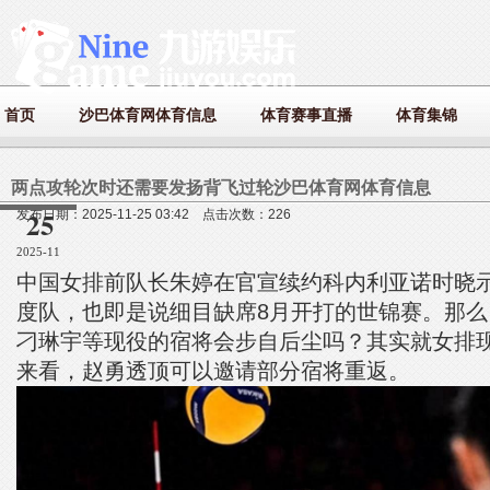
首页
沙巴体育网体育信息
体育赛事直播
体育集锦
两点攻轮次时还需要发扬背飞过轮沙巴体育网体育信息
25
发布日期：2025-11-25 03:42 点击次数：226
2025-11
中国女排前队长朱婷在官宣续约科内利亚诺时晓
度队，也即是说细目缺席8月开打的世锦赛。那
刁琳宇等现役的宿将会步自后尘吗？其实就女排
来看，赵勇透顶可以邀请部分宿将重返。