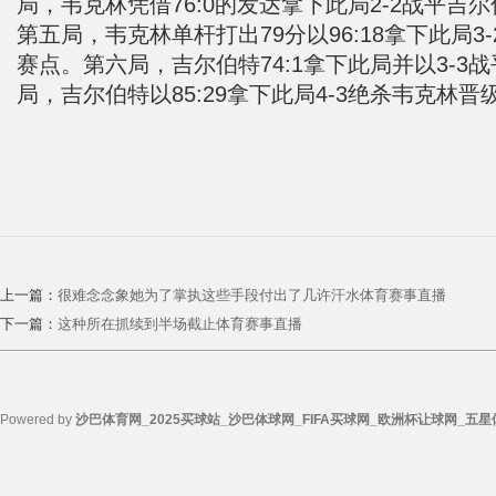
局，韦克林凭借76:0的发达拿下此局2-2战平吉
第五局，韦克林单杆打出79分以96:18拿下此局3
赛点。第六局，吉尔伯特74:1拿下此局并以3-3
局，吉尔伯特以85:29拿下此局4-3绝杀韦克林晋
上一篇：
很难念念象她为了掌执这些手段付出了几许汗水体育赛事直播
下一篇：
这种所在抓续到半场截止体育赛事直播
Powered by
沙巴体育网_2025买球站_沙巴体球网_FIFA买球网_欧洲杯让球网_五