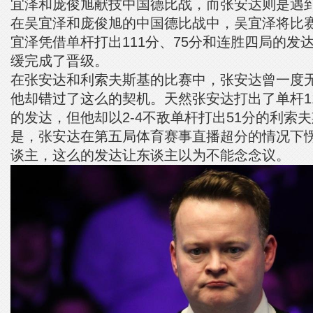
宜泽和庞俊旭献技中国德比战，而张安达则是遇
在吴宜泽和庞俊旭的中国德比战中，吴宜泽将比
宜泽凭借单杆打出111分、75分和连胜四局的发达
缓完成了晋级。
在张安达和利索夫斯基的比赛中，张安达曾一度
他却错过了这么的契机。天然张安达打出了单杆11
的发达，但他却以2-4不敌单杆打出51分的利索
是，张安达在第五局体育赛事直播超分的情况下
谈主，这么的发达让东谈主以为不能念念议。