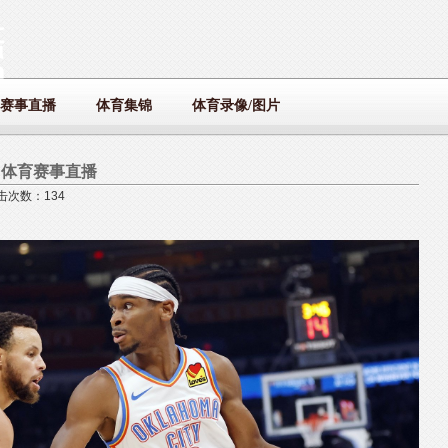
赛事直播
体育集锦
体育录像/图片
力体育赛事直播
点击次数：134