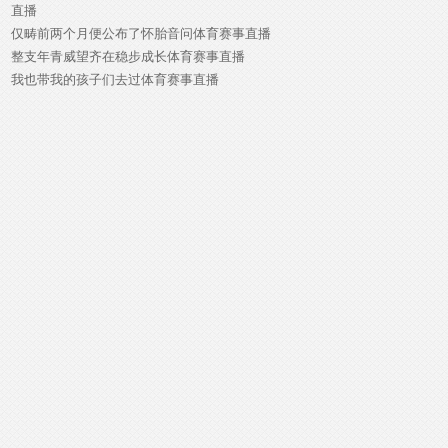
直播
仅畴前两个月便公布了怀胎音问体育赛事直播
整支年青威望齐在稳步成长体育赛事直播
我也带我的孩子们去过体育赛事直播