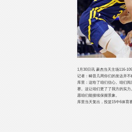
1月30日讯 豪杰当天主场116
记者：畴昔几周你们的发达并不
库里：这给了咱们信心。咱们阅
赛。这让咱们更了了我方的实力
愿咱们能接续保握景象。
库里当天复出，投篮15中6体育