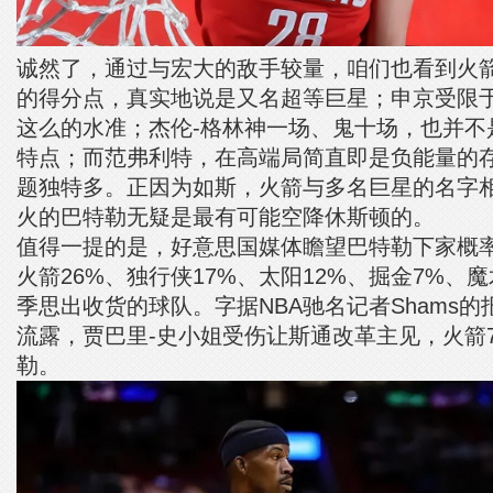
诚然了，通过与宏大的敌手较量，咱们也看到火
的得分点，真实地说是又名超等巨星；申京受限
这么的水准；杰伦-格林神一场、鬼十场，也并不
特点；而范弗利特，在高端局简直即是负能量的
题独特多。正因为如斯，火箭与多名巨星的名字
火的巴特勒无疑是最有可能空降休斯顿的。
值得一提的是，好意思国媒体瞻望巴特勒下家概
火箭26%、独行侠17%、太阳12%、掘金7%、
季思出收货的球队。字据NBA驰名记者Shams
流露，贾巴里-史小姐受伤让斯通改革主见，火箭
勒。