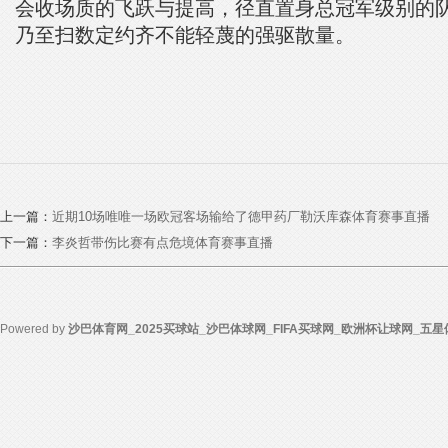
会收场质的飞跃与提高，径直置身总冠军级别的
乃至扫数定约齐不能轻蔑的强驱散量。
上一篇：
近期10场唯唯一场欧冠客场输给了德甲药厂勒沃库森体育赛事直播
下一篇：
李炎哲带伤比赛有点危境体育赛事直播
Powered by
沙巴体育网_2025买球站_沙巴体球网_FIFA买球网_欧洲杯让球网_五