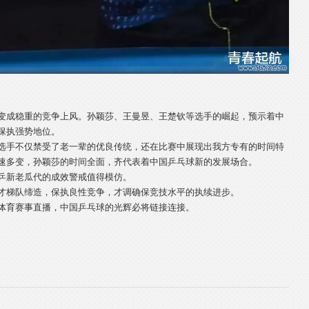
变成稳重的竞争上风。孙颖莎、王曼昱、王楚钦等选手的崛起，预示着中
保执强势地位。
选手不仅禁受了老一辈的优良传统，还在比赛中展现出我方专有的时间特
速多变，孙颖莎的时间全面，齐代表着中国乒乓球新的发展场合。
乒新老瓜代的成效警戒值得模仿。
才梯队缔造，保执良性竞争，才调确保竞技水平的执续进步。
体育赛事直播，中国乒乓球的光辉必将链接连接。