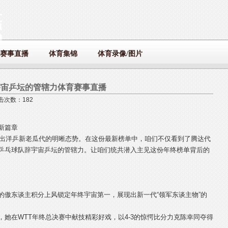
赛事直播
体育集锦
体育录像/图片
宇宙乒坛的管辖力体育赛事直播
点击次数：182
新篇章
展现出洋乒新老瓜代的明晰态势。在这份最新榜单中，咱们不仅看到了腾达代
乒乓球队辞宇宙乒坛的管辖力。让咱们统共潜入主见这份年终榜单背后的
的傲东谈主积分上风锁定年终宇宙第一，展现出新一代“领军东谈主物”的
她在WTT年终总决赛中献技精彩好戏，以4-3的惊愕比分力克陈幸同夺得