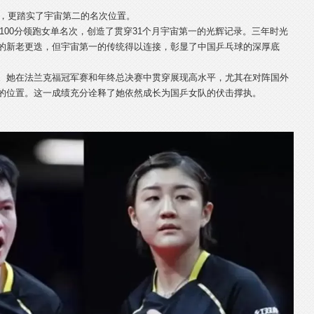
分，更踏实了宇宙第二的名次位置。
13100分领跑女单名次，创造了贯穿31个月宇宙第一的光辉记录。三年时光
的新老更迭，但宇宙第一的传统得以连接，彰显了中国乒乓球的深厚底
。她在法兰克福冠军赛和年终总决赛中贯穿展现高水平，尤其在对阵国外
的位置。这一成绩充分诠释了她依然成长为国乒女队的伏击撑执。