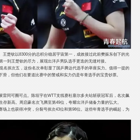
。王楚钦以8300分的总积分稳居宇宙第一，成效接过此前樊振东创下的光
宙第一到王楚钦的尽力，展现出洋乒男队选手更迭的无缝对接。
梁靖崑名挨次五，这份名次单彰显了国乒腾达代选手的举座实力。值得一提的
下滑，但他们在要道比赛中的警戒和实力仍是年青选手的宝贵钞票。
展雷同可圈可点。陈垣宇在WTT支线赛杜塞尔多夫站斩获冠军后，名次飙
事生存新高。周启豪名次飞腾至第49位，夸耀出洋乒储备力量的弘大。
赛场上也获得冲突，分裂号挨次43位和第98位。这些年青选手的崛起，为
。