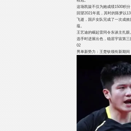
桂冠。
这场凯旋不仅为她成绩1500积
回望2021年底，其时的陈梦以
飞逝，国乒女队完成了一次成效
蕴。
王艺迪的崛起雷同令东谈主扎眼
选手时进展出色，稳居宇宙第三
02
男单新势力：王楚钦领衔新期间