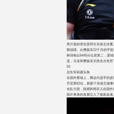
男片面的变化雷同引东谈主珍重
辉战绩。从樊振东22个月的宇
林诗栋以6445分位居第二，
是，马龙和樊振东天然名次有所
03
后生军崭露头角
在国外赛场上，腾达代选手的进
升至第62位，刷新个东谈主做
女队方面，陈熠和韩菲儿在国外
国乒将来的发展注入了簇新血液