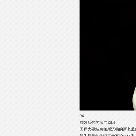
04
成效瓜代的深层原因
国乒大要结束如斯沉稳的新老瓜
领先是科学的锤真金不怕火体系