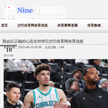
首页
沙巴体育网体育信息
体育赛事直播
体育集锦
我会以正确的心态去对待它沙巴体育网体育信息
10
发布日期：2025-09-10 05:36 点击次数：149
2025-09