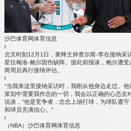
沙巴体育网体育信息
r
北京时刻12月1日，黄蜂主帅查尔斯-李在接纳采
星拉梅洛-鲍尔因伤缺阵。据此前报谈，鲍尔遭受
两周后再行接纳评估。
r
“当我来这里接纳采访时，我刚从他身边走过。他
策划中需要我作念的一切，我会以正确的心态去对待
说谈，“他是竞争者，念念上场打球，为球队遵守
和球员充满信心。”
r
（NBA）沙巴体育网体育信息