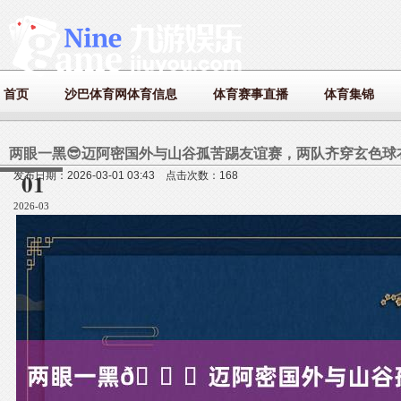
首页
沙巴体育网体育信息
体育赛事直播
体育集锦
两眼一黑😎迈阿密国外与山谷孤苦踢友谊赛，两队齐穿玄色球
01
发布日期：2026-03-01 03:43 点击次数：168
2026-03