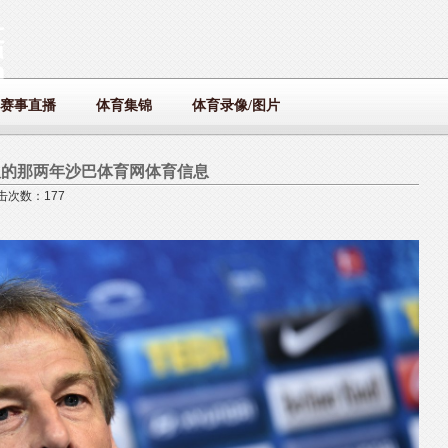
赛事直播
体育集锦
体育录像/图片
队的那两年沙巴体育网体育信息
点击次数：177