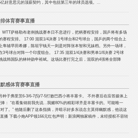
65亿好意思元的顶薪契约，其中包括第三年的球员选项。...
安排体育赛事直播
： WTT萨格勒布老例挑战赛本日不息进行，把柄赛程安排，国乒将有多场
程安排。 17:00 混双1/4决赛 1号球台和2号球台，国乒的两个组合上
上隼辅早田希娜，陈垣宇钱天一则是对阵张本智和兄妹档。另外一场球，
球台对阵一个印度组合。 17:35 混双1/4决赛和男单1/8决赛 2号球
挑战韩国队的林钟勋申裕斌。这场比赛打完之后，混双的4强将全部降
幽默感体育赛事直播
弗里茨6-3/6-7(5)/7-5打败巴西小将丰塞卡。 不外赛后在应答媒体上
的硬捧： “在看集锦前我先说...我赌80%的精彩球齐是丰塞卡的。可能唯一
猜对了。” 他随后删了这条指摘，并暗示好多东说念主莫得幽默感，他说这
直播 下载小炮APP领166元红包声明：新浪网独家稿件，未经授权不容转