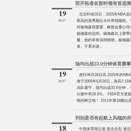
而开拓者在那时领有首选第
19
北京时候26日，2025年NB
斯高的选秀顺位令外界很随机。
26.07
对杨瀚森很爱重，畴昔会重心培
杨瀚森的说明。杨瀚森在上赛季C
履，他的举座说明精致。杨瀚森
者。干系东谈...
场均出战33.0分钟体育赛
19
虎扑06月26日讯 2025年的
身于2005年6月26日，身高2
26.07
岛队遵守，场均出战33.0分钟，不错
分掷中率28.6%。 FIBA官
锋的树立地！ 2011年第16顺位尼古
判别是否有起航上风端的
18
中国体育报记者 陈念念彤 谁