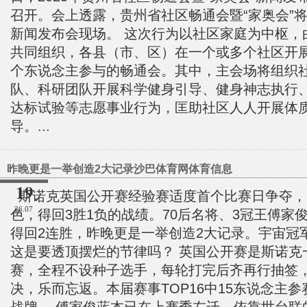
召开。会上透露，贵州省社区畅通会暨“家奥会”将
新闻发布会现场。 这次行为以社区家庭为中枢，
共同组织，各县（市、区）在一个或多个社区开
个东说念主参与的畅通会。其中，主会场将组织
队、科研团队开展科学健身引导、健身神志执行
达标试验等志愿事业行为，匡助社区人人开展体
导。...
昨晚更是一举创造2大记录沙巴体育网体育信息
19
斯诺克英国公开赛经验赛适度首个比赛日争夺，
26.07
色，得回3胜1负的战绩。70后名将、3冠王傅家
得回2连胜，昨晚更是一举创造2大记录。宇宙冠
这是要透顶摆烂的节律吗？ 英国公开赛是斯诺克
赛，全程不设种子选手，每轮打完后齐再行抽签
决，乐而忘返。本届赛事TOP16中15东说念主