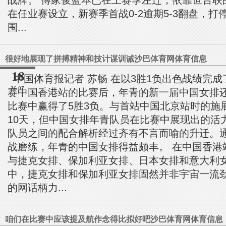
战牌。 傅家俊蓝本已在上赛季左迁，依靠世台联
在任业赛设立，新赛季首战0-2逾期5-3翻盘，打停
围...
很好地展现了拼搏精神和技计谋训诫沙巴体育网体育信息
18
中国体育报记者 苏畅 在以3胜1负出色战绩完成了
26.07
赛中国香港站的比赛后，年青的新一届中国女排
比赛中赢得了5胜3负。与首站中国北京站时的施
10天，但中国女排年青队员在比赛中展现出的活
队员之间的配合解析经过齐有不言而喻的升迁。
战磨练，年青的中国女排得益颇丰。 在中国香港
与捷克女排、保加利亚女排、日本女排和意大利
中，捷克女排和保加利亚女排固然并非宇宙一流
的网话柄力...
咱们在比赛中应该提及航作念得比拟好吧沙巴体育网体育信息