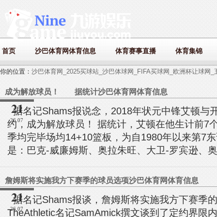
首页
沙巴体育网体育信息
体育赛事直播
体育集锦
你的位置：
沙巴体育网_2025买球站_沙巴体球网_FIFA买球网_欧洲杯让球
成为解放球员！ 据统计沙巴体育网体育信息
21
据名记Shams报说念，2018年状元中锋艾顿
26.07
约，成为解放球员！ 据统计，艾顿在他生计前7
季均完毕场均14+10篮板，为自1980年以来第7
是：巴克-威廉姆斯、奥拉朱旺、大卫-罗宾逊、奥尼
詹姆斯将实施我方下赛季的球员选项沙巴体育网体育信息
21
据名记Shams报谈，詹姆斯将实施我方下赛季的
26.07
TheAthletic名记SamAmick撰文谈到了定约