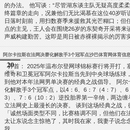
的办法。 他写谈：“尽管湖东谈主队无疑高度柔
终篇章的走向，况兼他们无比渴慕在这位40岁听
日落时刻前，用扫数赛季来援救其光芒糊口；但
点的主见，王人会在围绕26岁的东契奇开采将来
声威构建勤苦。这即是周日被赤裸裸揭示的厉害实验。
阿尔卡拉斯在法网决赛化解敌手3个冠军点沙巴体育网体育信
20
开首： 2025年温布尔登网球锦标赛行将开打，
26.07
维奇和卫冕冠军阿尔卡拉斯当先到中央球场练球
到他对本年法网男单决赛的经典之战倡导。 阿尔
化解敌手3个冠军点，以4：6、6：7（4：7）、6
3）、7：6（10：2）逆投胎界第一辛纳，两边缠
立法网史上最漫长的决赛。 谈到这场经典之战，
「诚然场面类型不同，比赛格调不同，但他们在
太让东说念主惊艳了，其时我在家，我妻子说念
我...