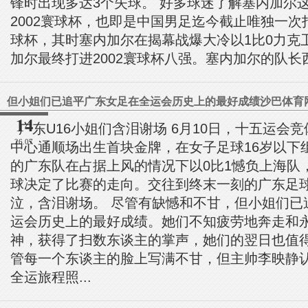
锋时出现多达3个失球。 好多球迷了解塞内加尔
2002寰球杯，也即是中国男足迄今截止唯独一
球杯，其时塞内加尔在揭幕战爆大冷以1比0力克
加尔最终打进2002寰球杯八强。塞内加尔的队长西
但小姐们已追平广东女足在全运会历史上的最好成绩沙巴体育
14
广东U16小姐们含泪谢场 6月10日，十五运会
26.07
中心通顺场出生首块金牌，在女子足球16岁以下
的广东队在占据上风的情况下以0比1憾负上海队
球决定了比赛的走向。交往到终末一刻的广东足球
泣，含泪谢场。 尽管有缺憾和不甘，但小姐们已
运会历史上的最好成绩。她们不知疲劳地奔走和
神，获得了扫数东谈主的掌声，她们的翌日也值得
管每一个东谈主的脸上写满不甘，但主帅李映静
全运旅程照...