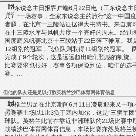
18
工东说念主日报客户端6月22日电（工东说念主
26.07
兵）“一场赛事，全家东说念主的旅行”这一中国
者题，在北京十三陵站证据得大书特书。来自寰球
在十三陵水库与风帆共度一个完好的周末。经过两
国度庭风帆赛北京十三陵站于22日落下帷幕。我
T2组别的冠军，飞鱼队则取得T1组别的冠军。 
完成了9个轮次，这是远远超出咱们预感的凯旋
比赛要求也很好，赛事各项保险到位，咱们的选
赛。...
但他的队友还是足以打败英格兰沙巴体育网体育信息
14
英格兰男足在北京期间6月11日凌晨迎来又一项
26.07
热身赛主场以1比3负于塞内加尔，这是“三狮军团
球队。英格兰此前在靠近非洲球队的21场比赛中取
战绩沙巴体育网体育信息，本场比赛亦然英格兰